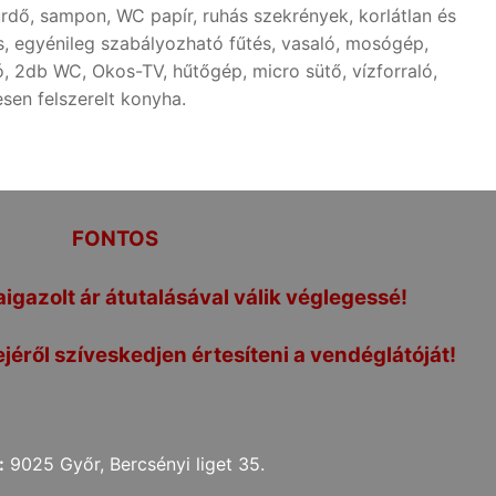
rdő, sampon, WC papír, ruhás szekrények, korlátlan és
és, egyénileg szabályozható fűtés, vasaló, mosógép,
ó, 2db WC, Okos-TV, hűtőgép, micro sütő, vízforraló,
esen felszerelt konyha.
FONTOS
aigazolt ár átutalásával válik véglegessé!
jéről szíveskedjen értesíteni a vendéglátóját!
:
9025 Győr, Bercsényi liget 35.