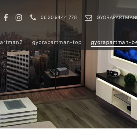
06 20 9444 778
GYORAPARTMAN
partman2
gyorapartman-top
gyorapartman-b