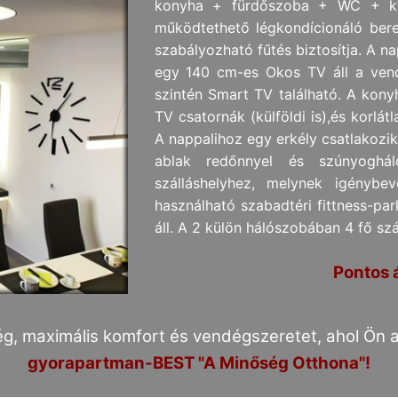
konyha + fürdőszoba + WC + kül
működtethető légkondícionáló ber
szabályozható fűtés biztosítja. A n
egy 140 cm-es Okos TV áll a vend
szintén Smart TV található. A kony
TV csatornák (külföldi is),és korlát
A nappalihoz egy erkély csatlakozik
ablak redőnnyel és szúnyoghál
szálláshelyhez, melynek igénybev
használható szabadtéri fittness-pa
áll. A 2 külön hálószobában 4 fő sz
Pontos á
g, maximális komfort és vendégszeretet,
ahol Ön 
gyorapartman-BEST "A Minőség Otthona"!