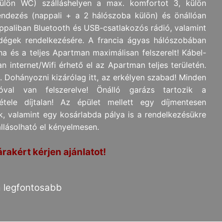
ön WC) szálláshelyen a max. komfortot 3, külön
endezés (nappali + a 2 hálószoba külön) és önállóan
appaliban Bluetooth és USB-csatlakozós rádió, valamint
égek rendelkezésére. A francia ágyas hálószobában
ha és a teljes Apartman maximálisan felszerelt! Kábel-
lan internet/Wifi érhető el az Apartman teljes területén.
. Dohányozni kizárólag itt, az erkélyen szabad! Minden
óval van felszerelve! Önálló garázs tartozik a
étele díjtalan! Az épület mellett egy díjmentesen
rk, valamint egy kosárlabda pálya is a rendelkezésükre
állásolható el kényelmesen.
rakért kérjen ajánlatot!
a legfontosabb