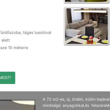
v fürdőszoba, tágas tusolóval
 alatt
ssze 10 méterre
t MOST!
A 72 m2-es, új, önálló, külön bejár
minőségű anyagokkal,és felszerelé