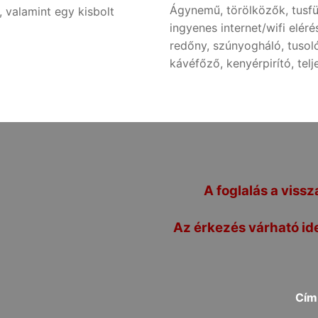
Ágynemű, törölközők, tusfü
valamint egy kisbolt
ingyenes internet/wifi elér
redőny, szúnyogháló, tusol
kávéfőző, kenyérpirító, telj
A foglalás a vissz
Az érkezés várható ide
Cím