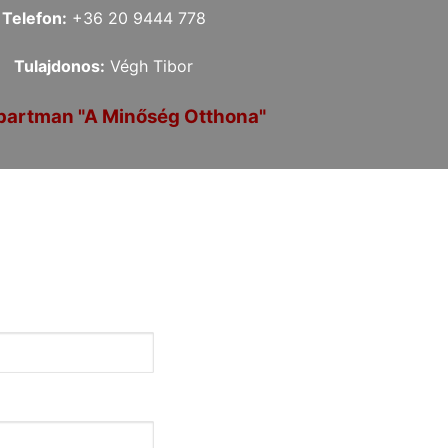
Telefon:
+36 20 9444 778
Tulajdonos:
Végh Tibor
partman "A Minőség Otthona"