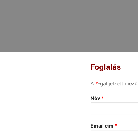
Foglalás
A
*
-gal jelzett mező
Név
*
Email cím
*