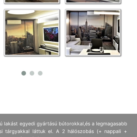
atú lakást egyedi gyártású bútorokkal,és a legmagasabb
si tárgyakkal láttuk el. A 2 hálószobás (+ nappali +