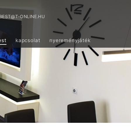
BEST@T-ONLINE.HU
est
kapcsolat
nyereményjáték