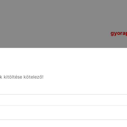
gyora
k kitöltése kötelező!