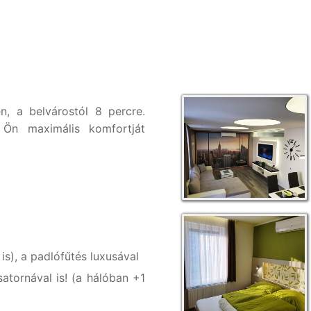
, a belvárostól 8 percre.
Ön maximális komfortját
is), a padlófűtés luxusával
atornával is! (a hálóban +1