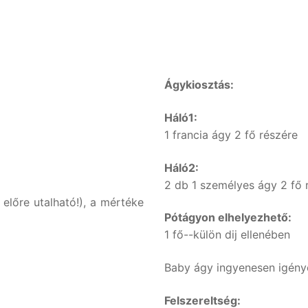
Ágykiosztás:
Háló1:
1 francia ágy 2 fő részére
Háló2:
2 db 1 személyes ágy 2 fő 
előre utalható!), a mértéke
Pótágyon elhelyezhető:
1 fő--külön dij ellenében
Baby ágy ingyenesen igény
Felszereltség: