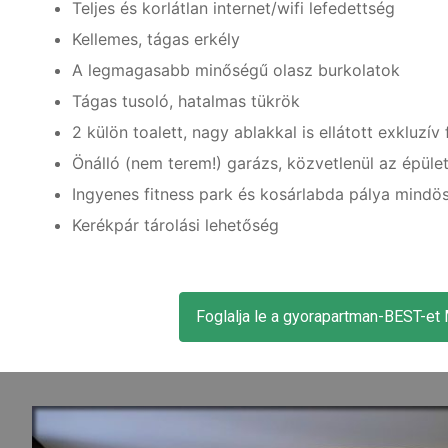
Teljes és korlátlan internet/wifi lefedettség
Kellemes, tágas erkély
A legmagasabb minőségű olasz burkolatok
Tágas tusoló, hatalmas tükrök
2 külön toalett, nagy ablakkal is ellátott exkluzí
Önálló (nem terem!) garázs, közvetlenül az épület
Ingyenes fitness park és kosárlabda pálya mindö
Kerékpár tárolási lehetőség
Foglalja le a gyorapartman-BEST-e