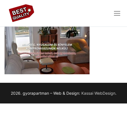
Ugrás
a
tartalomra
2026. gyorapartman – Web & Design:
Kassai WebDesign
.